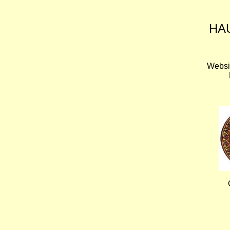
HA
Websi