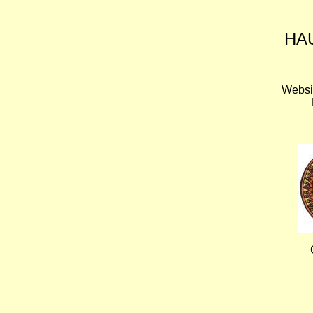
HA
Websi