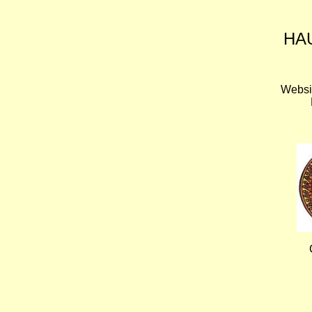
HA
Websi