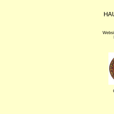
HA
Websi