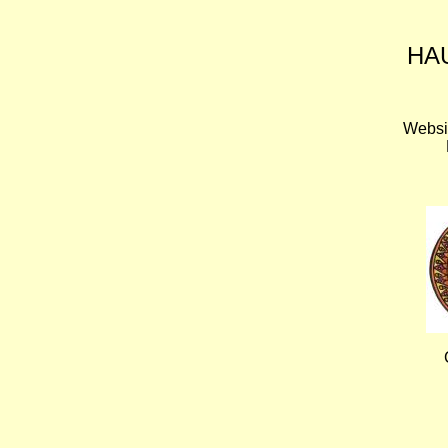
HA
Websi