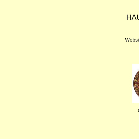
HA
Websi