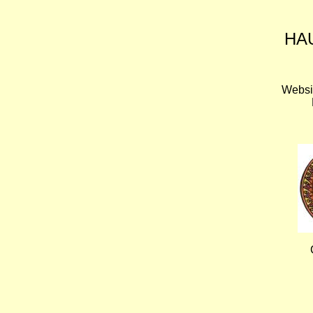
HA
Websi