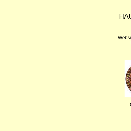
HA
Websi