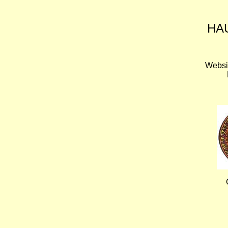
HA
Websi