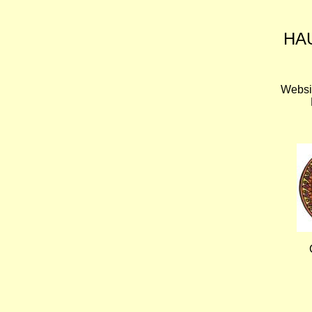
HA
Websi