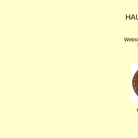
HA
Websi