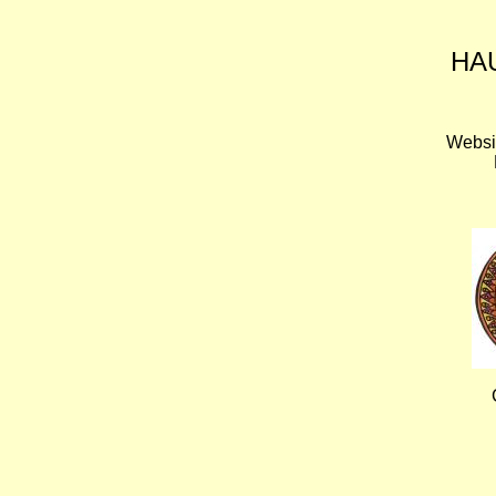
HA
Websi