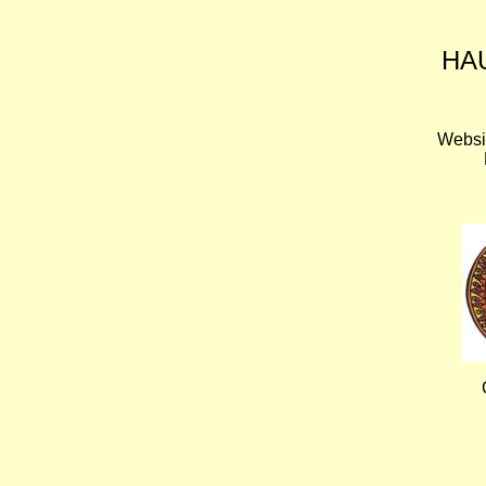
HA
Websi