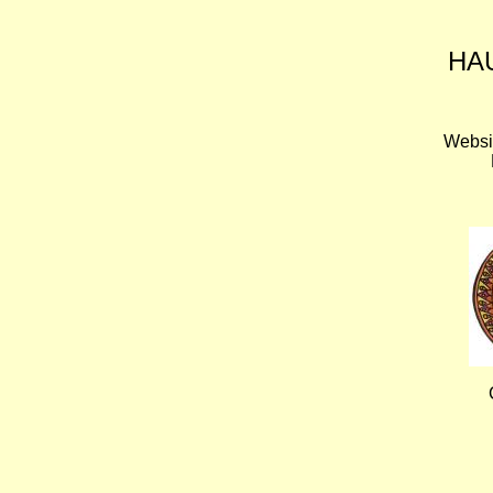
HA
Websi