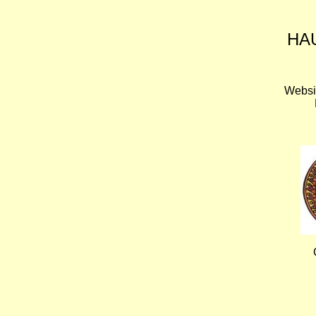
HA
Websi