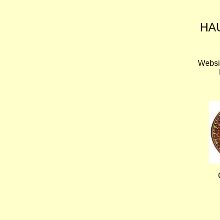
HA
Websi