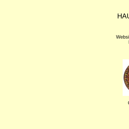
HA
Websi