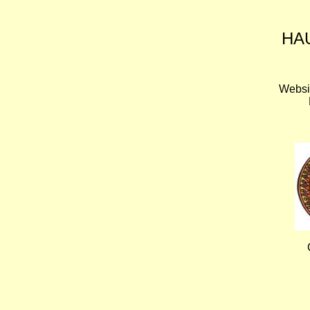
HA
Websi