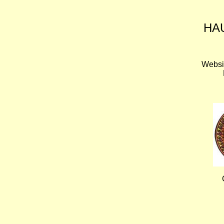
HA
Websi