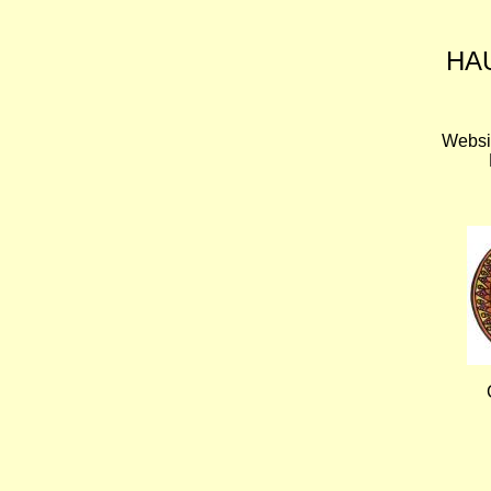
HA
Websi