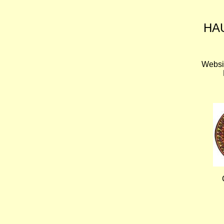
HA
Websi