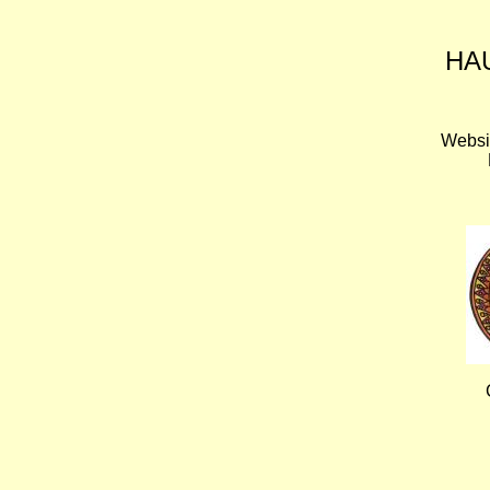
HA
Websi