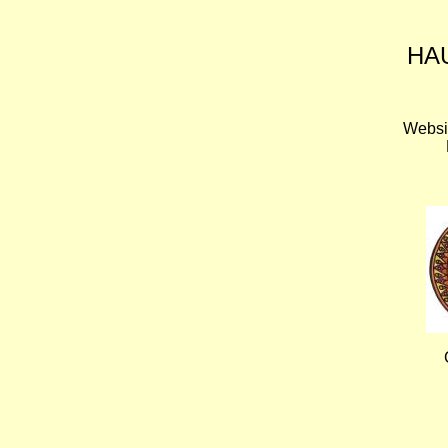
HA
Websi