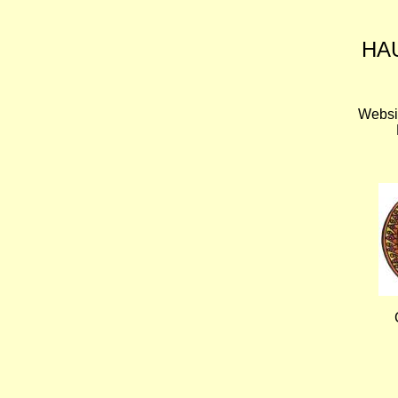
HA
Websi