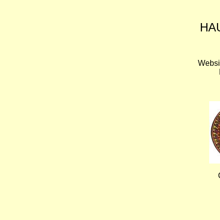
HA
Websi