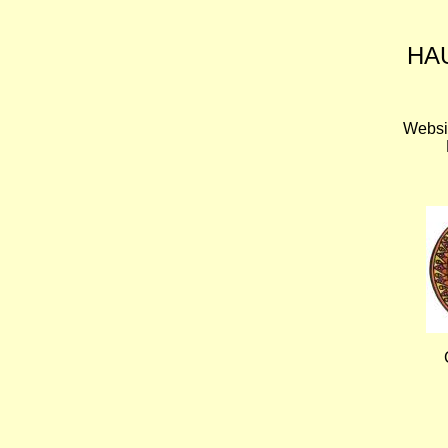
HA
Websi