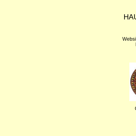
HA
Websi