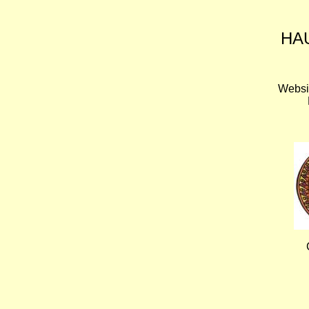
HA
Websi