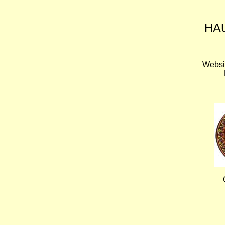
HA
Websi