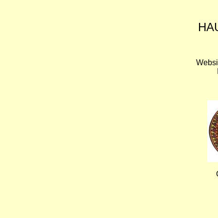
HA
Websi