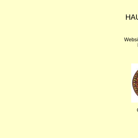
HA
Websi