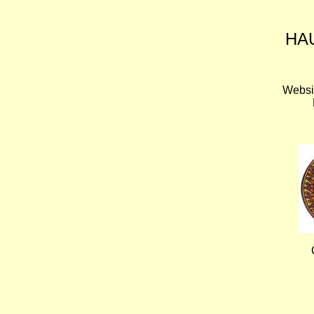
HA
Websi