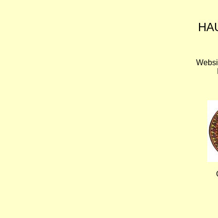
HA
Websi