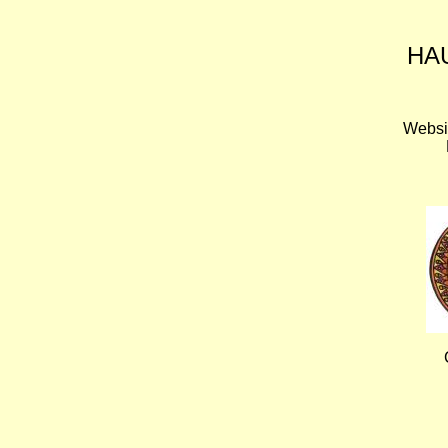
HA
Websi