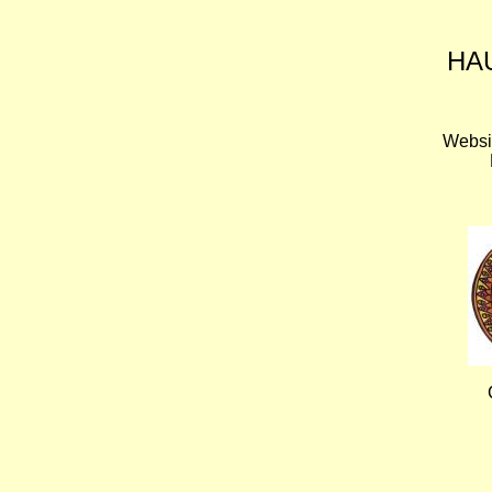
HA
Websi