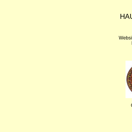
HA
Websi