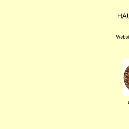
HA
Websi