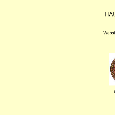
HA
Websi