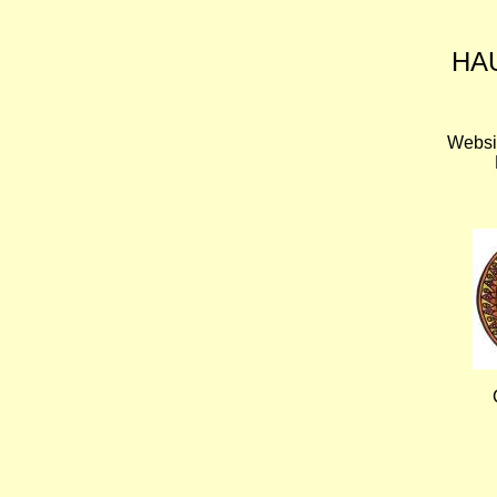
HA
Websi