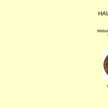
HA
Websi