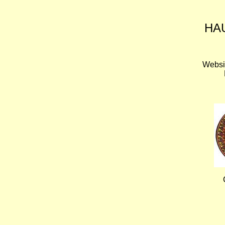
HA
Websi