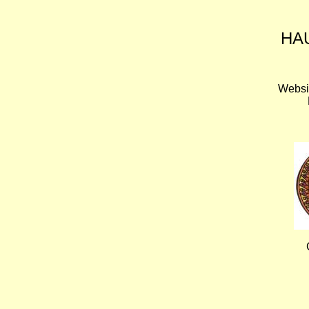
HA
Websi