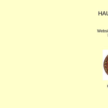
HA
Websi