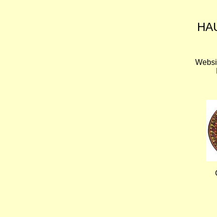
HA
Websi