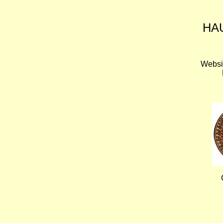
HA
Websi