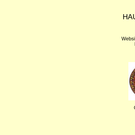
HA
Websi