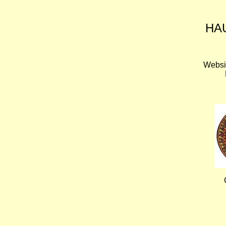
HA
Websi