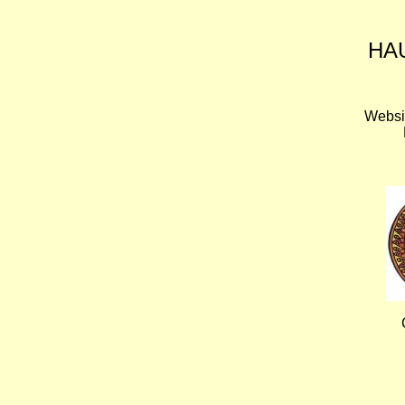
HA
Websi