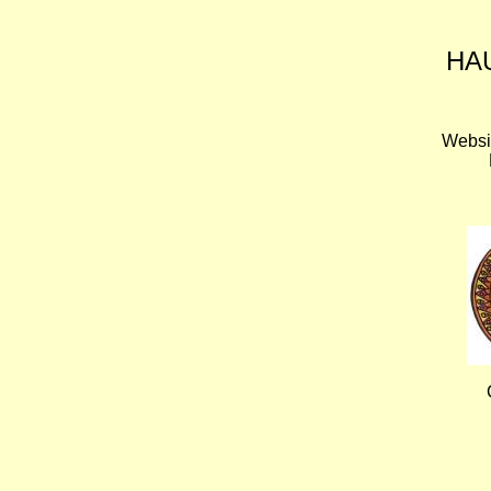
HA
Websi