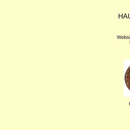
HA
Websi